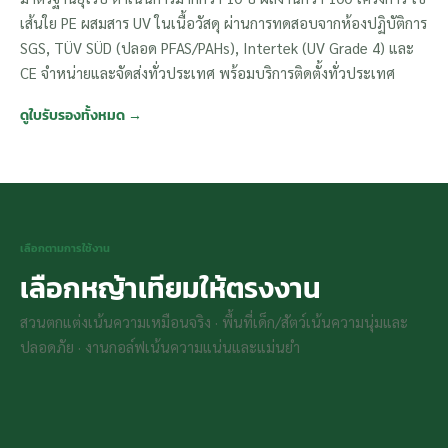
เส้นใย PE ผสมสาร UV ในเนื้อวัสดุ ผ่านการทดสอบจากห้องปฏิบัติการ
SGS, TÜV SÜD (ปลอด PFAS/PAHs), Intertek (UV Grade 4) และ
CE จำหน่ายและจัดส่งทั่วประเทศ พร้อมบริการติดตั้งทั่วประเทศ
ดูใบรับรองทั้งหมด →
🏡
🐾
เลือกตามการใช้งาน
หญ้าตกแต่ง / สวน-คอน
⛳
📦
เลือกหญ้าเทียมให้ตรงงาน
โด
เด็ก & สัตว์เลี้ยง
กอล์ฟ / กีฬา
ขายส่ง / โครงการ
เหมือนจริง นุ่ม เท้าเปล่าสบาย ทน
นุ่มพิเศษ mini C-shape ปลอด
สวนตกแต่งเน้นความเหมือนจริง · พื้นที่เด็ก/สัตว์เน้นความนุ่มและ
พัตต์แม่น ทอแน่นสูง หน้ากว้าง 4
ระบบ dealer พร้อมใบรับรอง
แดดไทย
PFAS ล้างง่าย
ม. ไร้รอยต่อ
สำหรับ TOR
ปลอดภัย · งานกอล์ฟเน้นความแน่นและแม่นยำ
ดูทั้งหมด →
GT-L203PP →
ดูทั้งหมด →
สอบถาม →