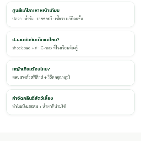
ศูนย์แก้ปัญหาหญ้าเทียม
ปลวก · น้ำขัง · รอยต่อปริ · เชื้อรา แก้ทีละขั้น
ปลอดภัยกับเด็กแค่ไหน?
shock pad + ค่า G-max ที่โรงเรียนต้องรู้
หญ้าเทียมร้อนไหม?
ตอบตรงด้วยฟิสิกส์ + วิธีลดอุณหภูมิ
กำจัดกลิ่นฉี่สัตว์เลี้ยง
ทำไมกลิ่นสะสม + น้ำยาที่ห้ามใช้