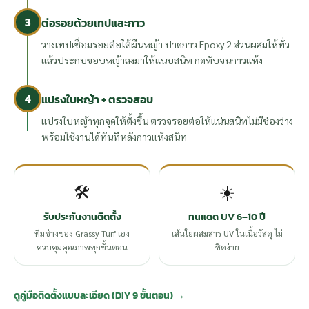
3
ต่อรอยด้วยเทปและกาว
วางเทปเชื่อมรอยต่อใต้ผืนหญ้า ปาดกาว Epoxy 2 ส่วนผสมให้ทั่ว
แล้วประกบขอบหญ้าลงมาให้แนบสนิท กดทับจนกาวแห้ง
4
แปรงใบหญ้า + ตรวจสอบ
แปรงใบหญ้าทุกจุดให้ตั้งขึ้น ตรวจรอยต่อให้แน่นสนิทไม่มีช่องว่าง
พร้อมใช้งานได้ทันทีหลังกาวแห้งสนิท
🛠️
☀️
รับประกันงานติดตั้ง
ทนแดด UV 6–10 ปี
ทีมช่างของ Grassy Turf เอง
เส้นใยผสมสาร UV ในเนื้อวัสดุ ไม่
ควบคุมคุณภาพทุกขั้นตอน
ซีดง่าย
ดูคู่มือติดตั้งแบบละเอียด (DIY 9 ขั้นตอน) →