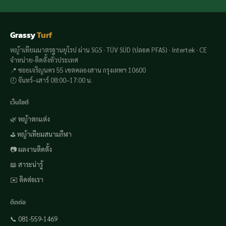
Grassy
Turf
หญ้าเทียมมาตรฐานยุโรป ผ่าน SGS · TÜV SÜD (ปลอด PFAS) · Intertek · CE
จำหน่าย-ติดตั้งทั่วประเทศ
📍 ซอยเจริญนคร 55 เขตคลองสาน กรุงเทพฯ 10600
🕗 จันทร์–เสาร์ 08:00–17:00 น.
เว็บไซต์
🌿 หญ้าตกแต่ง
⛳ หญ้าเทียมสนามกีฬา
📷 ผลงานติดตั้ง
📖 สาระน่ารู้
✉️ ติดต่อเรา
ติดต่อ
📞 081-559-1469