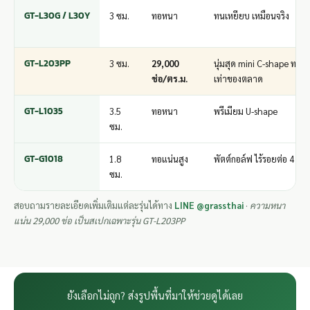
GT-L30G / L30Y
3 ซม.
ทอหนา
ทนเหยียบ เหมือนจริง
GT-L203PP
3 ซม.
29,000
นุ่มสุด mini C-shape ทอแ
ช่อ/ตร.ม.
เท่าของตลาด
GT-L1035
3.5
ทอหนา
พรีเมียม U-shape
ซม.
GT-G1018
1.8
ทอแน่นสูง
พัตต์กอล์ฟ ไร้รอยต่อ 4 ม.
ซม.
สอบถามรายละเอียดเพิ่มเติมแต่ละรุ่นได้ทาง
LINE @grassthai
·
ความหนา
แน่น 29,000 ช่อ เป็นสเปกเฉพาะรุ่น GT-L203PP
ยังเลือกไม่ถูก? ส่งรูปพื้นที่มาให้ช่วยดูได้เลย