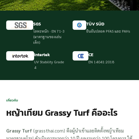
SGS
TÜV SÜD
โลหะหนัก · EN 71-3
ยืนยันปลอด PFAS และ PAHs
(มาตรฐานของเล่น
เด็ก)
Intertek
CE
UV Stability Grade
EN 14041:2018
4
เกี่ยวกับ
หญ้าเทียม Grassy Turf คืออะไร
Grassy Turf
(grassthai.com) คือผู้นำเข้าและติดตั้งหญ้าเทียม
มาตรฐานยุโรป ดำเนินการมากกว่า 10 ปี ผลงานกว่า 100 โครงการ ใช้